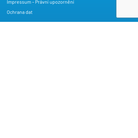
Impressum – Právní upozornění
stát se prodejním partnerem
Ochrana dat
Změna nastavení ochrany osobních údajů
Historie nastavení ochrany osobních údajů
odvolat souhlasy
Kontakt