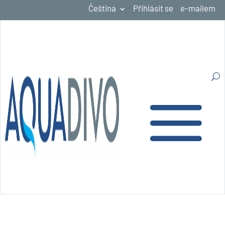
Čeština
Přihlásit se
e-mailem