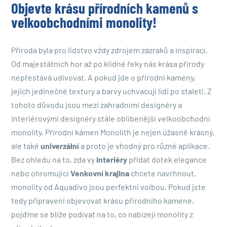
Objevte krásu přírodních kamenů s
velkoobchodními monolity!
Příroda byla pro lidstvo vždy zdrojem zázraků a inspirací.
Od majestátních hor až po klidné řeky nás krása přírody
nepřestává udivovat. A pokud jde o přírodní kameny,
jejich jedinečné textury a barvy uchvacují lidi po staletí. Z
tohoto důvodu jsou mezi zahradními designéry a
interiérovými designéry stále oblíbenější velkoobchodní
monolity. Přírodní kámen Monolith je nejen úžasně krásný,
ale také
univerzální
a proto je vhodný pro různé aplikace.
Bez ohledu na to, zda vy
interiéry
přidat dotek elegance
nebo ohromující
Venkovní krajina
chcete navrhnout,
monolity od Aquadivo jsou perfektní volbou. Pokud jste
tedy připraveni objevovat krásu přírodního kamene,
pojďme se blíže podívat na to, co nabízejí monolity z