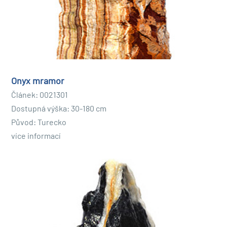
materiál
pro
Vybavení domů a zahrad
. Jedinečné textury a
barvy těchto kamenů dodávají přirozenou krásu a
eleganci každé místnosti. Pokud hledáte způsob, jak
dodat osobitý vzhled vašemu interiéru nebo zahradnímu
designu, přírodní kameny jsou skvělou volbou. Můžeš
používá se jako akcentní kameny uvnitř nebo venku
nebo
Onyx mramor
jako dekorativní prvky ve vodopádech a fontánách.
Článek: 0021301
Dostupná výška: 30-180 cm
Výhody použití přírodních kamenů v krajinném a
Původ: Turecko
interiérovém designu.
více informací
Přírodní kameny mají řadu výhod oproti jiným materiálům,
pokud jde o design krajiny a interiéru. Za prvé, jsou
odolný
a
pružný
proti povětrnostním vlivům a opotřebení.
Za druhé, jsou neuvěřitelně univerzální a lze je použít pro
jednoho
Různé aplikace
včetně chodníků, teras, zdí a
vodních ploch. Za třetí, jsou
přátelský k životnímu