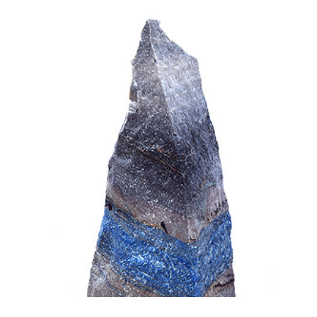
byste
Barva a textura kamene
vyberte si ty, které nejlépe
vyhovují vašemu designu. Konečně, měli byste
Cena
kamene
zvažte to a ujistěte se, že odpovídá vašemu
rozpočtu.
Kreativní způsoby, jak začlenit monolity přírodního
kamene do vašeho návrhu.
Existuje mnoho kreativních způsobů, jak začlenit
monolity do vašeho návrhu. Můžete jako
Akcentní
kameny
použít na chodníky a terasy nebo jako
dekorativní
prvky
ve vodopádech a fontánách. Můžete také jako
Rostlinné pozadí
být použit. Pokud hledáte opravdu
jedinečný design, můžete
kombinovat různé kameny
k
dosažení mozaikového nebo patchworkového vzhledu.
Údržba a péče o vaše výrobky z přírodního kamene.