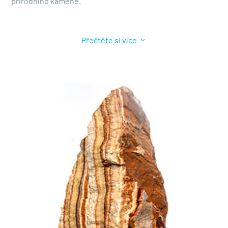
přírodního kamene.
Úvod do velkoobchodu s monolity z přírodního
3
Přečtěte si více
kamene.
Pokud hledáte vysoce kvalitní přírodní kameny, které jsou
vhodné pro různé projekty, velkoobchodní prodej
monolitů z přírodního kamene je perfektním řešením.
Tyto přírodní kameny jsou in
různé velikosti a tvary
dostupné a nabízejí řadu výhod oproti jiným materiálům.
Pokud chcete navrhnout zahradu nebo dům, mohou tyto
kameny přidat do vašeho projektu
jedinečná estetika
a
odlišit se od ostatních návrhů.
Atraktivita přírodních kamenů pro vybavení domu a
zahrady.
Přírodní kameny existují již dlouhou dobu
oblíbený