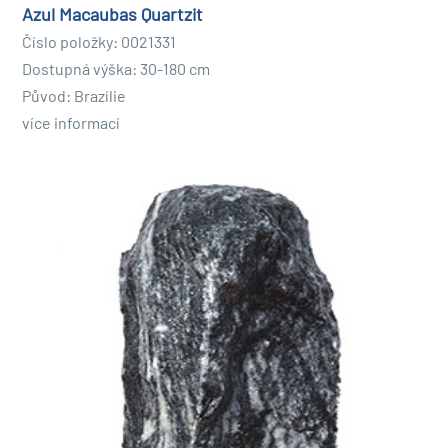
Azul Macaubas Quartzit
Údržba a péče o vaše výrobky z přírodního kamene je
Číslo položky: 0021331
důležitá pro zajištění jejich krásy a integrity. měli by
Dostupná výška: 30-180 cm
kámen pravidelně čistěte
k odstranění nečistot a úlomků
Původ: Brazílie
a zajištění toho
nepoškozené nebo opotřebované
je. Měli
více informací
byste se také ujistit, že kámen
chráněna před mrazem a
extrémními povětrnostními podmínkami
je.
Kupte si monolity z přírodního kamene u Aquadivo –
velkoobchodu pro interiérové fontány, zahradní
fontány a přírodní kameny!
Pokud hledáte vysoce kvalitní přírodní kameny, Aquadivo
je perfektní volbou. Jsme přední velkoobchod s
interiérovými fontánami, zahradními fontánami a
přírodním kamenem a nabízíme a
široký sortiment
produktů
na
konkurenční ceny
na. Naše přírodní kameny
Monolith jsou in
různé velikosti a tvary
dostupné a lze je