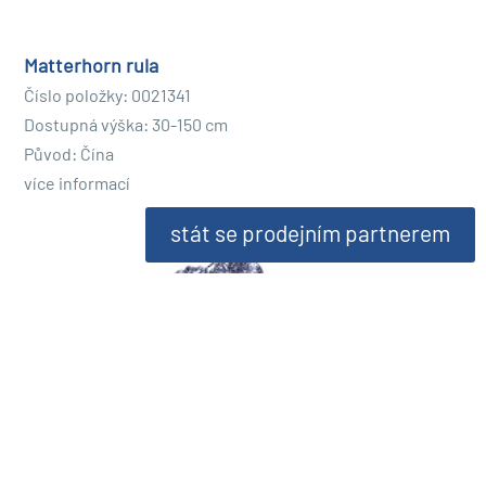
Matterhorn rula
Číslo položky: 0021341
Dostupná výška: 30-150 cm
Původ: Čína
více informací
stát se prodejním partnerem