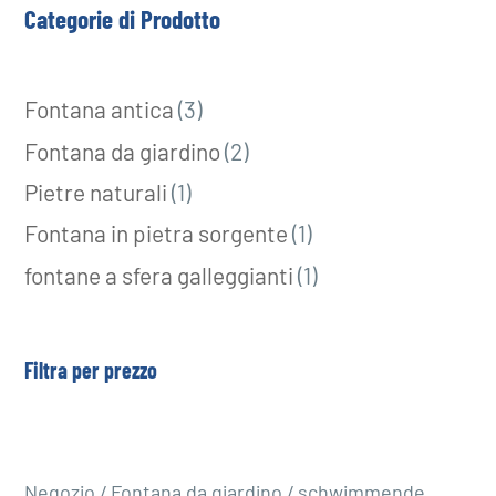
Categorie di Prodotto
3
Fontana antica
3
prodotti
2
Fontana da giardino
2
prodotti
1
Pietre naturali
1
prodotto
1
Fontana in pietra sorgente
1
prodotto
1
fontane a sfera galleggianti
1
prodotto
Filtra per prezzo
Negozio
/
Fontana da giardino
/ schwimmende