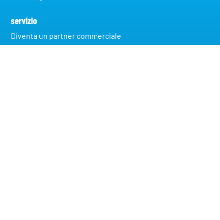
servizio
Diventa un partner commerciale
Diventa un partner commerciale
Sviluppo del prodotto
Download
Fatto su misura
Legale
impronta
Protezione dati
Modifica le impostazioni sulla privacy