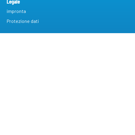
Legale
impronta
Protezione dati
Diventa un partner commerciale
Modifica le impostazioni sulla privacy
Cronologia delle impostazioni sulla privacy
Revoca il consenso
Contatto
Punto vendita Mödling
A-2340 Mödling, Grenzgasse 40