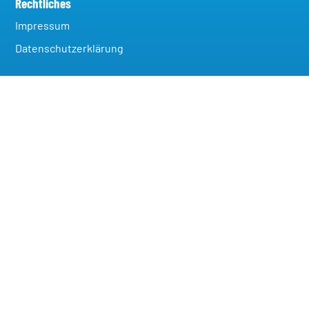
Rechtliches
Impressum
Datenschutzerklärung
Vertriebspartner werden
Privatsphäre-Einstellungen ändern
Historie der Privatsphäre-Einstellungen
Einwilligungen widerrufen
Kontakt
Verkaufsstelle Mödling
A-2340 Mödling, Grenzgasse 40