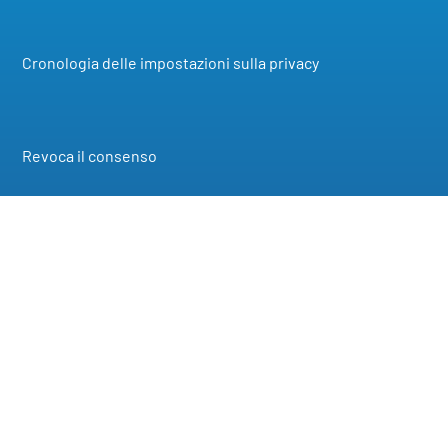
Cronologia delle impostazioni sulla privacy
Revoca il consenso
Contatto
Punto vendita Mödling
A-2340 Mödling, Grenzgasse 40
Orari di apertura:
Dal lunedì al venerdì dalle 9:00 alle 17:00
Sabato dalle 9:00 alle 14:00
TEL: +43(0)2236/866 409
E-MAIL:
office@aquadivo.com