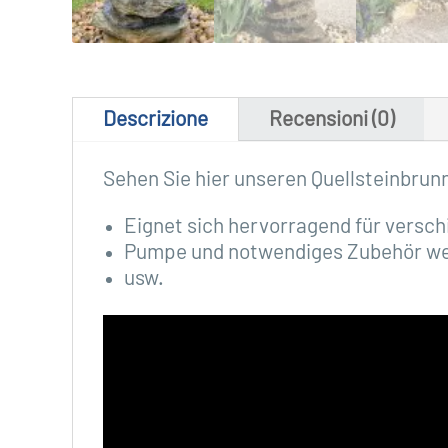
Descrizione
Recensioni (0)
Sehen Sie hier unseren Quellsteinbrun
Eignet sich hervorragend für versc
Pumpe und notwendiges Zubehör wer
usw.