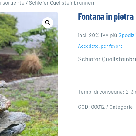
ra sorgente
/ Schiefer Quellsteinbrunnen
Fontana in pietra
incl. 20% IVA
più
Spediz
Accedete, per favore
Schiefer Quellsteinb
Tempi di consegna: 2-3 g
COD:
00012
Categorie: