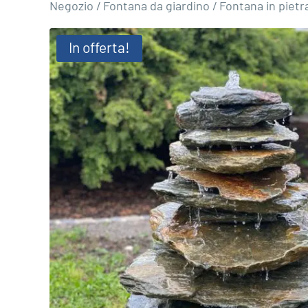
Negozio
/
Fontana da giardino
/
Fontana in piet
In offerta!