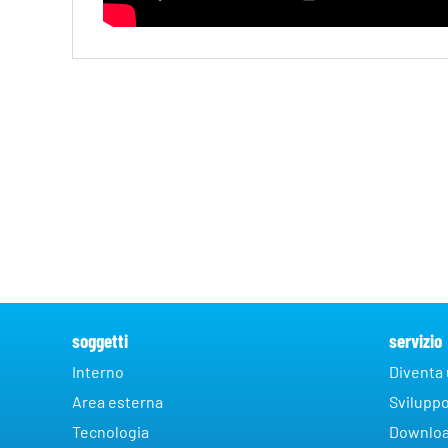
soggetti
servizio
Interno
Diventa
Area esterna
Sviluppo
Tecnologia
Downlo