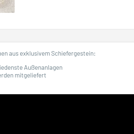
nen aus exklusivem Schiefergestein:
hiedenste Außenanlagen
den mitgeliefert