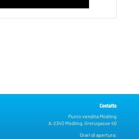
Contatto
Punto vendita Mödling
A-2340 Mödling, Grenzgasse 40
Orari di apertura: