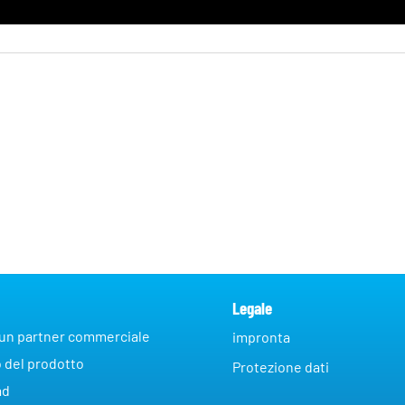
Legale
 un partner commerciale
impronta
 del prodotto
Protezione dati
ad