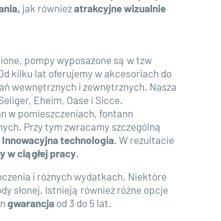
ania
,
jak również
atrakcyjne wizualnie
mione, pompy wyposażone są w tzw
d kilku lat oferujemy w akcesoriach do
wań wewnętrznych i zewnętrznych. Nasza
Seliger, Eheim, Oase i Sicce.
n w pomieszczeniach, fontann
nnych. Przy tym zwracamy szczególną
i
Innowacyjna technologia
. W rezultacie
 w ciągłej pracy
.
czenia i różnych wydatkach. Niektóre
dy słonej. Istnieją również różne opcje
en
gwarancja
od 3 do 5 lat.