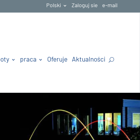
Polski
Zaloguj sie
e-mail
oty
praca
Oferuje
Aktualności