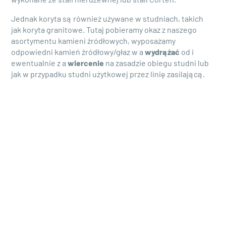
wykonane ze stali nierdzewnej lub stali Corten.
Jednak koryta są również używane w studniach, takich
jak koryta granitowe. Tutaj pobieramy okaz z naszego
asortymentu kamieni źródłowych, wyposażamy
odpowiedni kamień źródłowy/głaz w a
wydrążać
od i
ewentualnie z a
wiercenie
na zasadzie obiegu studni lub
jak w przypadku studni użytkowej przez linię zasilającą.