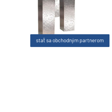
stať sa obchodným partnerom
séria Drážďany
Číslo položky: 0071554
Pôvod: Európa
Výška: 40-200 cm
Formát: 10 x 10 cm – 25 x 25 cm
viac informácií