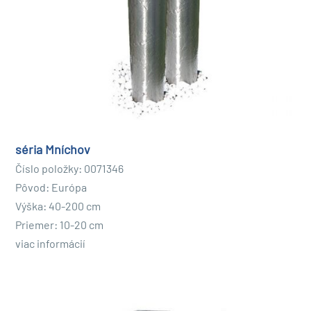
ako ústredný prvok
slúžiť. Tieto fontány robia záhradu
pôsobivým a relaxačným miestom. Pre každú záhradu sa
určite nájde nerezová fontána, ktorá sa perfektne hodí a
ponúkne vašim zákazníkom štýlový dizajn záhrady.
Ako nainštalovať a udržiavať záhradnú fontánu z
nehrdzavejúcej ocele
Inštalácia a údržba nerezovej fontány je pomerne
séria Mníchov
jednoduchá a vyžaduje len základné znalosti a nástroje.
Číslo položky: 0071346
Najprv musíte vybrať miesto pre fontánu. Uistite sa, že
Pôvod: Európa
zem stabilná
je a
dostatok miesta
pre fontánu. Potom
Výška: 40-200 cm
vykopte jamu dostatočne veľkú, aby sa do nej zmestila
Priemer: 10-20 cm
studňa. Uistite sa, že fontána je na jednej
plochý povrch
viac informácií
stojany, aby sa zabránilo jeho prevráteniu.
Po nainštalovaní fontány budete musieť vykonávať
pravidelnú údržbu, aby ste sa uistili, že správne funguje.