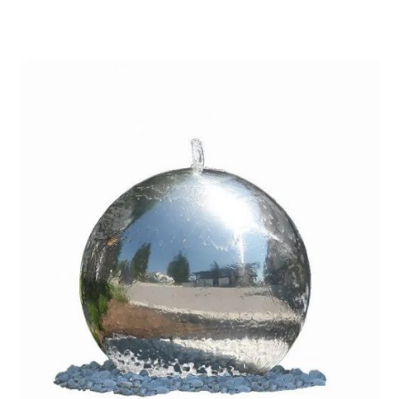
Objavte teraz naše vysokokvalitné fontány z
nehrdzavejúcej ocele a splňte svojim zákazníkom veľmi
osobné záhradné sny. Táto nadčasovo krásna fontána sa
určite stane stredobodom záhrady a miestom oddychu a
pokoja. Darujte podnetné chvíle a nechajte svojich
zákazníkov zažiť kúzlo nerezovej fontány.
Prečo sú nerezové fontány dobrou voľbou.
Nerezové fontány sú ideálne pre záhradný dizajn z
rôznych dôvodov. Oni sú
esteticky príjemný
a dodajú
každej záhrade nádych elegancie. Okrem toho sú
trvanlivé
a môže vydržať roky bez hrdzavenia alebo poškodenia.
Koniec koncov, sú
nenáročná na starostlivosť
a vyžadujú
minimálnu údržbu.
Okrem toho sú fontány z nehrdzavejúcej ocele dostupné v
rôznych veľkostiach a dizajnoch, takže určite nájdete