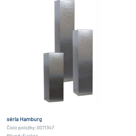
Pravidelne čistite fontánu, aby ste predišli hromadeniu a
upchatiu. Okrem toho skontrolujte čerpadlo a ostatné
komponenty, aby ste sa uistili, že fungujú správne. V
prípade potreby môžete vodu vo fontáne aj vymeniť, aby
bola zaistená optimálna kvalita vody.
Tým, že svojim zákazníkom ukážete, ako nainštalovať a
udržiavať fontánu z nehrdzavejúcej ocele, poskytnete im
nielen štýlový dizajn záhrady, ale aj možnosť starať sa o
svoju záhradu a užívať si ju.
Špičkové návrhy nerezových fontán pre rôzne
záhradné motívy
Nerezové fontány sú dostupné v rôznych prevedeniach,
aby vyhovovali rôznym záhradným témam. Ak majú vaši
séria Hamburg
zákazníci modernú a minimalistickú záhradu, môžete im
Číslo položky: 0071347
odporučiť jednoduchú nerezovú fontánu s čistými líniami