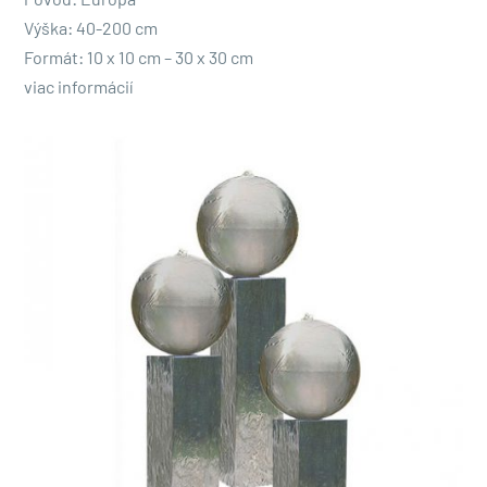
Pôvod: Európa
a hladkým povrchom. Táto fontána bez problémov zapadá
Výška: 40-200 cm
do moderného dizajnu a dodáva záhrade elegantný
Formát: 10 x 10 cm – 30 x 30 cm
nádych.
viac informácií
Pre zákazníkov, ktorí uprednostňujú prírodnú a rustikálnu
záhradu, si môžete vybrať nerezovú fontánu s a
Patinovaný obklad
odporučiť. Dokonale sa hodí do
záhrady s rastlinami, kvetmi a drevenými prvkami.
Ak vaši zákazníci uprednostňujú stredomorský alebo
ázijský záhradný štýl, odporúčame nerezové fontány s
dekoratívnym vodným prvkom. Tieto fontány majú
zdobené dekorácie a poskytujú upokojujúcu a relaxačnú
atmosféru. Hodia sa do záhrad s exotickými rastlinami,
kameňmi a bambusovými prvkami.
Tým, že svojim zákazníkom ukážete rôzne návrhy
nerezových fontán pre rôzne záhradné motívy, môžete im