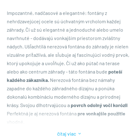
Impozantné, nadčasové a elegantné: fontány z
nehrdzavejúcej ocele sú úchvatným vrcholom každej
záhrady. Či už sú elegantné a jednoduché alebo umelo
navrhnuté - dodávajú vonkajším priestorom zvláštny
nádych. Ušľachtilá nerezová fontána do záhrady je nielen
vizuálne príťažlivá, ale sľubuje aj fascinujúci vodný prvok,
ktorý upokojuje a uvoľňuje. Či už ako pútač na terase
alebo ako centrum záhrady - táto fontána bude
poteší
každého zákazníka
.
Nerezová fontána bez námahy
zapadne do každého záhradného dizajnu a ponúka
dokonalú kombináciu moderného dizajnu a prírodnej
krásy. Svojou dlhotrvajúcou a
povrch odolný voči korózii
Perfektná je aj nerezová fontána
pre vonkajšie použitie
vhodné.
3
čítaj viac
Zákazníci budú
ľahká starostlivosť a údržba
oceniť.