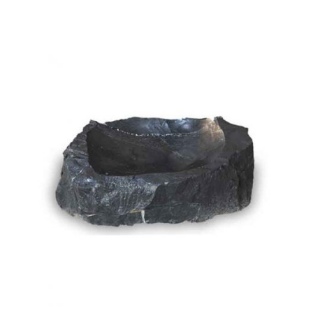
bequem online von Ihrem Büro aus. Sehen Sie sich
unsere
Preislisten
und unsere Seite zu
Vertriebspartnerschaften
an.
Registrieren
Sie sich noch
heute
.
Sie haben Interesse daran, Vogeltränken aus unserem
Sortiment in Ihrem Online-Shop anzubieten? Profitieren
Sie von Aquadivos Dropshippingangebot innerhalb der
EU. Schließen Sie jetzt eine
Handelspartnerschaft
mit
uns ab.