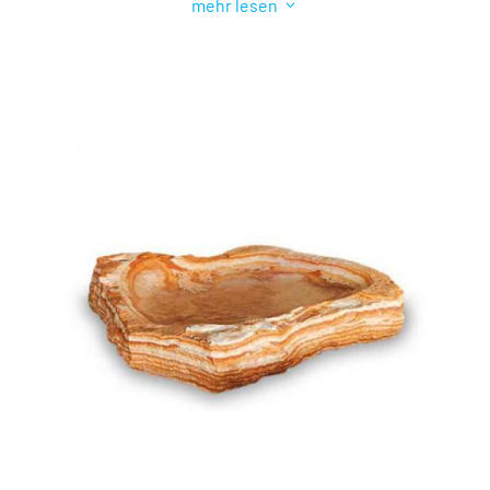
3
mehr lesen
Sie die perfekte Vogeltränke für Ihr Projekt finden.
Besuchen Sie uns noch heute und entdecken Sie die
Vielfalt und Qualität unserer Vogeltränken aus Stein.
Warum sind Vogeltränken aus Stein wichtig für Gärten
und Außenbereiche?
Vogeltränken sind wichtig für Ihren Garten aus mehreren
Gründen. Erstens
bieten
sie den Vögeln eine
zuverlässige
Wasserquelle
, insbesondere während trockener
Perioden oder in Gebieten mit begrenztem Zugang zu
Wasser. Dies ist besonders wichtig, da Vögel Wasser zum
Trinken und zum Baden benötigen, um ihr Gefieder
sauber und gesund zu halten. Zweitens ziehen
Vogeltränken eine Vielzahl von Vogelarten an, die die
Gärten Ihrer Kunden mit ihrem Gesang und ihrer
Schönheit beleben können. Indem Sie Vogeltränken in