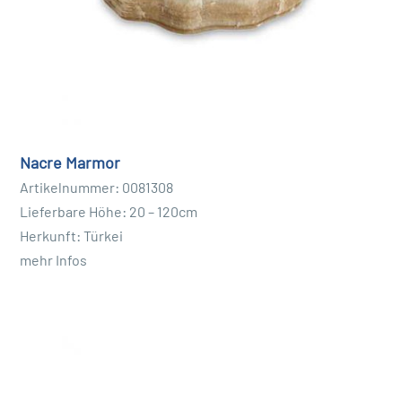
Eine Bereicherung für jeden Garten.
Unsere Vogeltränken aus Stein im Großhandel sind eine
Bereicherung für jeden Garten. Sie bieten nicht nur den
Vögeln eine zuverlässige Wasserquelle, sondern sind
auch ein ästhetisches Element, das jeden Außenbereich
Nacre Marmor
verschönert. Die hochwertigen Materialien und das
Artikelnummer: 0081308
sorgfältige Design sorgen dafür, dass unsere
Lieferbare Höhe: 20 – 120cm
Vogeltränken langlebig und robust sind. Sie können sich
Herkunft: Türkei
darauf verlassen, dass sie den Elementen standhalten
mehr Infos
und
jahrelang Freude bereiten
werden. Sie können
zwischen klassischen, eleganten Designs oder
modernen, minimalistischen Stilen wählen. Ob für einen
kleinen Balkon oder einen großen Garten, unsere
Vogeltränken aus Stein sind die perfekte Wahl, um eine
natürliche und
harmonische Atmosphäre zu schaffen
.