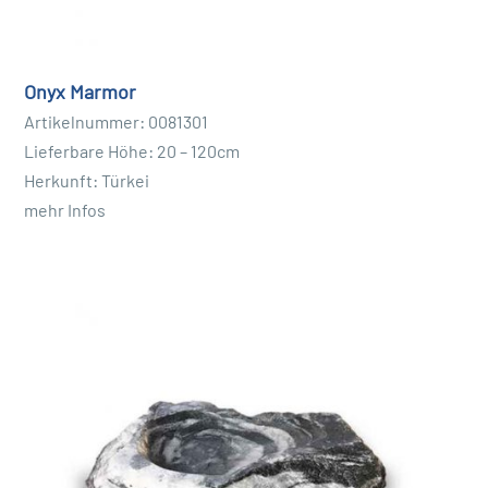
dem Garten Ihrer Kunden platzieren,
schaffen
Sie eine
einladende Umgebung für Vögel und fördern die
Artenvielfalt
. Schließlich können Vogeltränken auch dazu
Onyx Marmor
beitragen, Schädlinge wie Insekten und Schnecken
Artikelnummer: 0081301
fernzuhalten, da Vögel diese als Nahrungsquelle nutzen
Lieferbare Höhe: 20 – 120cm
können. Insgesamt sind Vogeltränken eine wunderbare
Herkunft: Türkei
Ergänzung für jeden Garten und tragen zur Schönheit
mehr Infos
und Vielfalt der Tierwelt bei.
Warum sollten Sie sich für eine Vogeltränke aus Stein
entscheiden?
Eine Vogeltränke aus Stein ist eine beliebte Wahl für
Gartenliebhaber. Sie sind
langlebig und robust
, was
bedeutet, dass sie wetterfest sind und jahrelang halten
können. Zudem fügen sie eine
natürliche und ästhetisch
ansprechende Note
zu jedem Garten hinzu. Vogeltränken