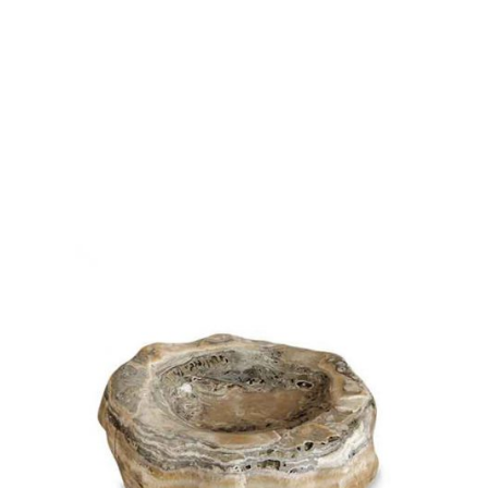
Paradies für Vögel zu verwandeln.
Verschönern Sie Ihre Gartenprojekte mit
Vogeltränken!
Vogeltränken sind nicht nur praktisch für Vögel, sondern
auch eine wunderschöne Ergänzung für Ihren Garten. Mit
einer Vielzahl von Designs und Materialien können Sie
sicher sein, dass Sie die perfekte Vogeltränke aus Stein
finden, die zu Ihrem Gartenstil passt. Egal, ob Sie einen
modernen, rustikalen oder klassischen Garten haben, es
gibt Vogeltränken, die Ihren ästhetischen Vorlieben
entsprechen. Sie können sie als Blickfang in Ihrem
Blumenbeet platzieren oder sie als Teil einer größeren
Gartenlandschaft verwenden. Die
Vielfalt an
Vogeltränken
ermöglicht es Ihnen, Ihrer Kreativität freien
Lauf zu lassen und Ihren
Garten zu einem Paradies für
Vögel
zu machen.