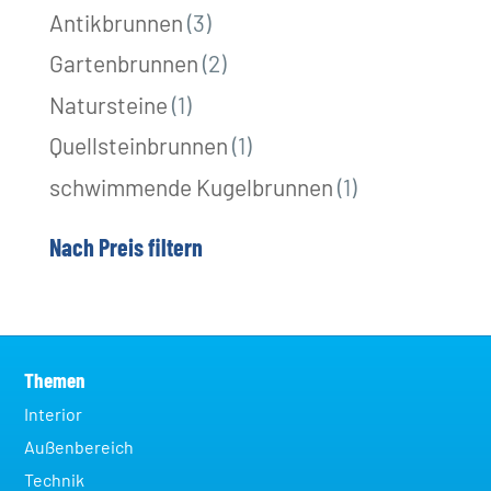
3
Antikbrunnen
3
Produkte
2
Gartenbrunnen
2
Produkte
1
Natursteine
1
Produkt
1
Quellsteinbrunnen
1
Produkt
1
schwimmende Kugelbrunnen
1
Produkt
Nach Preis filtern
Themen
Interior
Außenbereich
Technik