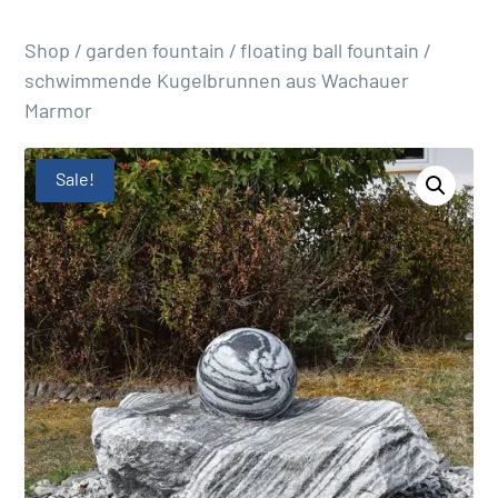
Shop
/
garden fountain
/
floating ball fountain
/
schwimmende Kugelbrunnen aus Wachauer
Marmor
Sale!